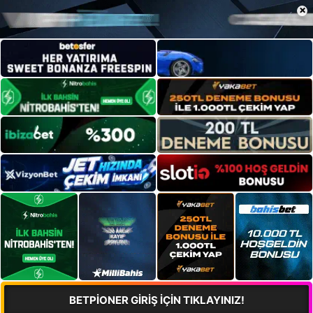
×
BETPİONER GİRİŞ İÇİN TIKLAYINIZ!