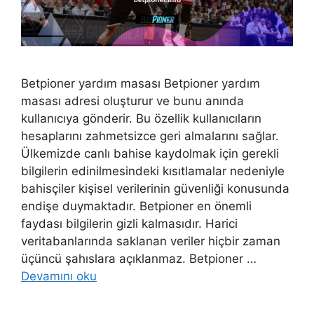
Betpioner yardım masası Betpioner yardım
masası adresi oluşturur ve bunu anında
kullanıcıya gönderir. Bu özellik kullanıcıların
hesaplarını zahmetsizce geri almalarını sağlar.
Ülkemizde canlı bahise kaydolmak için gerekli
bilgilerin edinilmesindeki kısıtlamalar nedeniyle
bahisçiler kişisel verilerinin güvenliği konusunda
endişe duymaktadır. Betpioner en önemli
faydası bilgilerin gizli kalmasıdır. Harici
veritabanlarında saklanan veriler hiçbir zaman
üçüncü şahıslara açıklanmaz. Betpioner …
Devamını oku