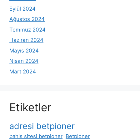
Eylül 2024
Ağustos 2024
Temmuz 2024
Haziran 2024
Mayıs 2024
Nisan 2024
Mart 2024
Etiketler
adresi betpioner
bahis sitesi betpioner
Betpioner