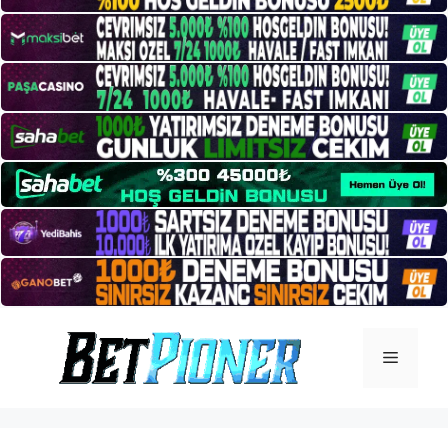
İçeriğe
atla
Menü