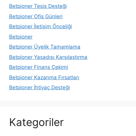
Betpioner Tesis Desteği
Betpioner Ofis Günleri
Betpioner İletişim Önceliği
Betpioner
Betpioner Üyelik Tamamlama
Betpioner Yasadışı Karşılaştırma
Betpioner Finans Çekimi
Betpioner Kazanma Fırsatları
Betpioner İhtiyaç Desteği
Kategoriler