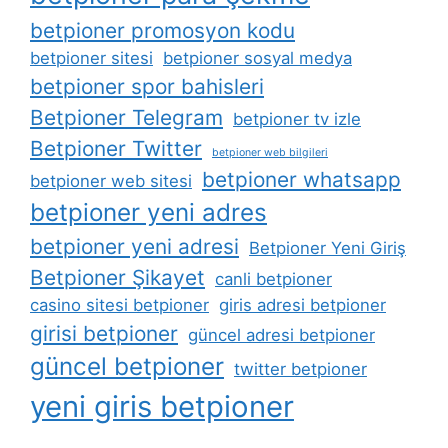
betpioner promosyon kodu
betpioner sitesi
betpioner sosyal medya
betpioner spor bahisleri
Betpioner Telegram
betpioner tv izle
Betpioner Twitter
betpioner web bilgileri
betpioner whatsapp
betpioner web sitesi
betpioner yeni adres
betpioner yeni adresi
Betpioner Yeni Giriş
Betpioner Şikayet
canli betpioner
casino sitesi betpioner
giris adresi betpioner
girisi betpioner
güncel adresi betpioner
güncel betpioner
twitter betpioner
yeni giris betpioner