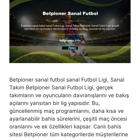
Betpioner sanal futbol sanal Futbol Ligi, Sanal
Takım Betpioner Sanal Futbol Ligi, gerçek
takımların ve oyuncuların davranışlarını ve bakış
açılarını yansıtan bir lig yapısıdır. Bu,
güncellenmiş maç programlarını, daha kısa ve
ayarlanabilir bahis sürelerini, çeşitli maç öncesi
oranlarını ve ek özellikleri kapsar. Canlı bahis
sitesi Betpioner tüm kategorilerde müşterilerine