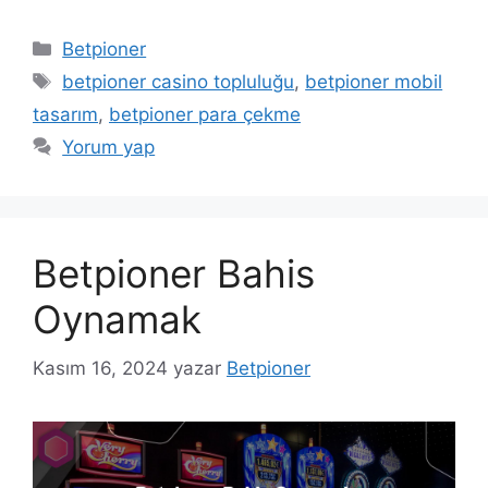
Kategoriler
Betpioner
Etiketler
betpioner casino topluluğu
,
betpioner mobil
tasarım
,
betpioner para çekme
Yorum yap
Betpioner Bahis
Oynamak
Kasım 16, 2024
yazar
Betpioner