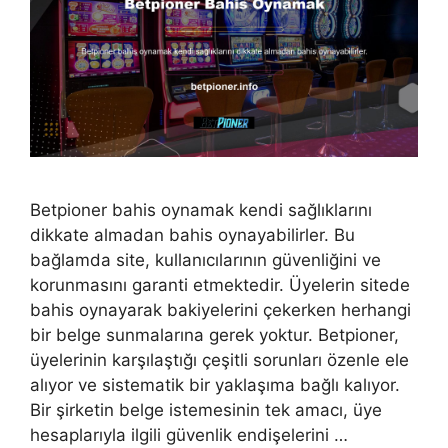
Betpioner bahis oynamak kendi sağlıklarını
dikkate almadan bahis oynayabilirler. Bu
bağlamda site, kullanıcılarının güvenliğini ve
korunmasını garanti etmektedir. Üyelerin sitede
bahis oynayarak bakiyelerini çekerken herhangi
bir belge sunmalarına gerek yoktur. Betpioner,
üyelerinin karşılaştığı çeşitli sorunları özenle ele
alıyor ve sistematik bir yaklaşıma bağlı kalıyor.
Bir şirketin belge istemesinin tek amacı, üye
hesaplarıyla ilgili güvenlik endişelerini …