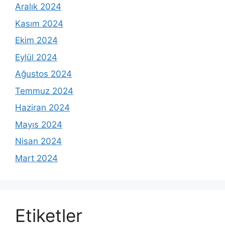
Aralık 2024
Kasım 2024
Ekim 2024
Eylül 2024
Ağustos 2024
Temmuz 2024
Haziran 2024
Mayıs 2024
Nisan 2024
Mart 2024
Etiketler