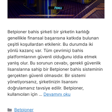
Betpioner bahis şirketi bir şirketin karlılığı
genellikle finansal başarısına katkıda bulunan
çeşitli koşullardan etkilenir. Bu durumda iki
yönlü kazanç var. Tüm çevrimiçi bahis
platformlarının güvenli olduğunu iddia etmek
yanlış olur. Bu sorunun cevabı, gerekli güvenlik
lisanslarına sahip bir Betpioner bahis sisteminin
gerçekten güvenli olmasıdır. Bir sistemi
yönetiyorsanız, şirketinizin lisansını
doğrulamanız tavsiye edilir. Betpioner,
kullanıcıları için …
Devamını oku
Kategoriler
Betpioner