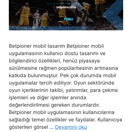
Betpioner mobil tasarım Betpioner mobil
uygulamasının kullanıcı dostu tasarımı ve
bilgilendirici özellikleri, henüz piyasaya
sürülmesine rağmen popülaritesinin artmasına
katkıda bulunmuştur. Pek çok durumda mobil
uygulamalar tercih ediliyor. Oyun sektöründe
oyun içeriklerinin takibi, yatırımlar, para çekme
işlemleri ve diğer işlemler anında
değerlendirilmesi gereken durumlardır.
Betpioner mobil uygulamasının kullanıcılarına
sağladığı temel özellikler ve faydalar. Kullanıcıya
gösterilen görsel …
Devamını oku