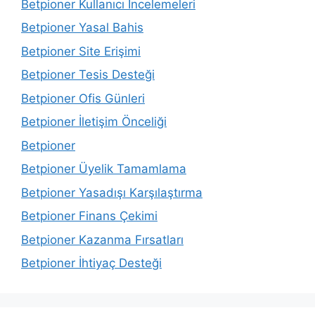
Betpioner Kullanıcı İncelemeleri
Betpioner Yasal Bahis
Betpioner Site Erişimi
Betpioner Tesis Desteği
Betpioner Ofis Günleri
Betpioner İletişim Önceliği
Betpioner
Betpioner Üyelik Tamamlama
Betpioner Yasadışı Karşılaştırma
Betpioner Finans Çekimi
Betpioner Kazanma Fırsatları
Betpioner İhtiyaç Desteği