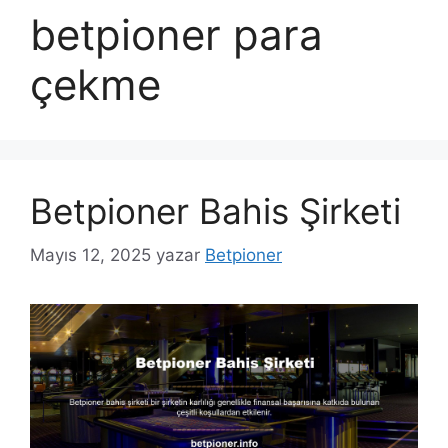
betpioner para
çekme
Betpioner Bahis Şirketi
Mayıs 12, 2025
yazar
Betpioner