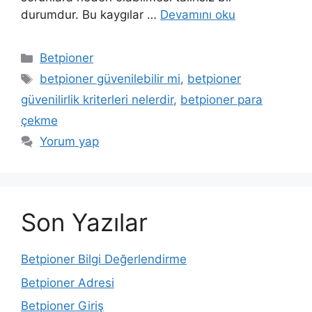
durumdur. Bu kaygılar …
Devamını oku
Kategoriler
Betpioner
Etiketler
betpioner güvenilebilir mi
,
betpioner
güvenilirlik kriterleri nelerdir
,
betpioner para
çekme
Yorum yap
Son Yazılar
Betpioner Bilgi Değerlendirme
Betpioner Adresi
Betpioner Giriş