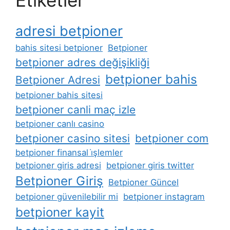
adresi betpioner
bahis sitesi betpioner
Betpioner
betpioner adres değişikliği
betpioner bahis
Betpioner Adresi
betpioner bahis sitesi
betpioner canli maç izle
betpioner canlı casino
betpioner casino sitesi
betpioner com
betpioner finansal i̇şlemler
betpioner giris adresi
betpioner giris twitter
Betpioner Giriş
Betpioner Güncel
betpioner güvenilebilir mi
betpioner instagram
betpioner kayit