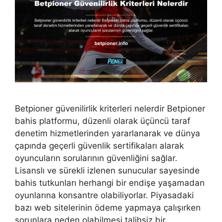
Betpioner güvenilirlik kriterleri nelerdir Betpioner
bahis platformu, düzenli olarak üçüncü taraf
denetim hizmetlerinden yararlanarak ve dünya
çapında geçerli güvenlik sertifikaları alarak
oyuncuların sorularının güvenliğini sağlar.
Lisanslı ve sürekli izlenen sunucular sayesinde
bahis tutkunları herhangi bir endişe yaşamadan
oyunlarına konsantre olabiliyorlar. Piyasadaki
bazı web sitelerinin ödeme yapmaya çalışırken
sorunlara neden olabilmesi talihsiz bir