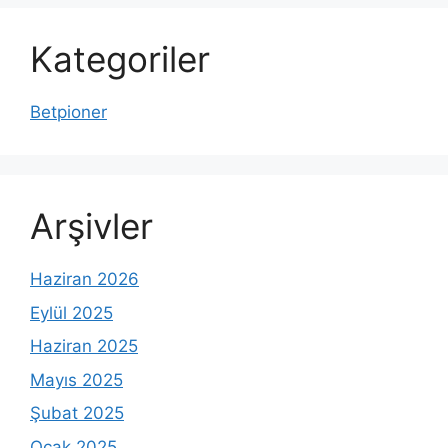
Kategoriler
Betpioner
Arşivler
Haziran 2026
Eylül 2025
Haziran 2025
Mayıs 2025
Şubat 2025
Ocak 2025