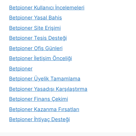
Betpioner Kullanıcı İncelemeleri
Betpioner Yasal Bahis
Betpioner Site Erişimi
Betpioner Tesis Desteği
Betpioner Ofis Günleri
Betpioner İletişim Önceliği
Betpioner
Betpioner Üyelik Tamamlama
Betpioner Yasadışı Karşılaştırma
Betpioner Finans Çekimi
Betpioner Kazanma Fırsatları
Betpioner İhtiyaç Desteği