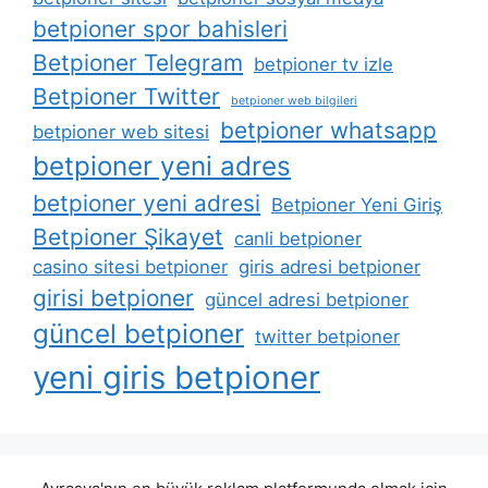
betpioner spor bahisleri
Betpioner Telegram
betpioner tv izle
Betpioner Twitter
betpioner web bilgileri
betpioner whatsapp
betpioner web sitesi
betpioner yeni adres
betpioner yeni adresi
Betpioner Yeni Giriş
Betpioner Şikayet
canli betpioner
casino sitesi betpioner
giris adresi betpioner
girisi betpioner
güncel adresi betpioner
güncel betpioner
twitter betpioner
yeni giris betpioner