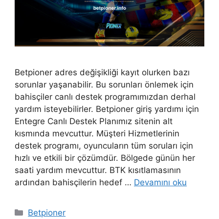
Betpioner adres değişikliği kayıt olurken bazı
sorunlar yaşanabilir. Bu sorunları önlemek için
bahisçiler canlı destek programımızdan derhal
yardım isteyebilirler. Betpioner giriş yardımı için
Entegre Canlı Destek Planımız sitenin alt
kısmında mevcuttur. Müşteri Hizmetlerinin
destek programı, oyuncuların tüm soruları için
hızlı ve etkili bir çözümdür. Bölgede günün her
saati yardım mevcuttur. BTK kısıtlamasının
ardından bahisçilerin hedef …
Devamını oku
Kategoriler
Betpioner