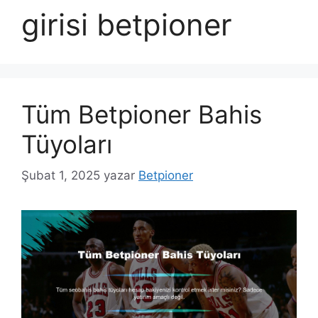
girisi betpioner
Tüm Betpioner Bahis
Tüyoları
Şubat 1, 2025
yazar
Betpioner