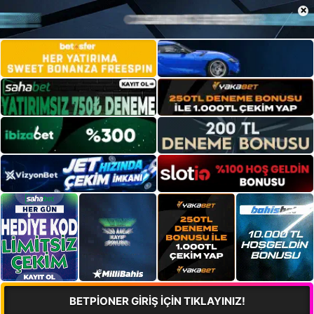
×
BETPİONER GİRİŞ İÇİN TIKLAYINIZ!