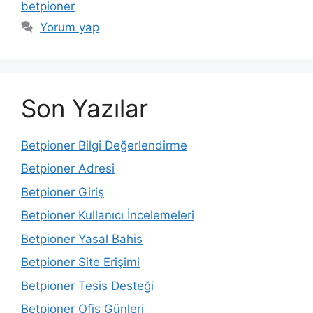
betpioner
Yorum yap
Son Yazılar
Betpioner Bilgi Değerlendirme
Betpioner Adresi
Betpioner Giriş
Betpioner Kullanıcı İncelemeleri
Betpioner Yasal Bahis
Betpioner Site Erişimi
Betpioner Tesis Desteği
Betpioner Ofis Günleri