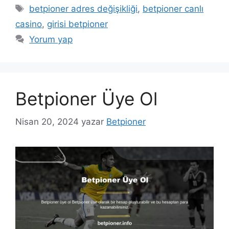
Etiketler
betpioner adres değişikliği
,
betpioner canlı
casino
,
girisi betpioner
Yorum yap
Betpioner Üye Ol
Nisan 20, 2024
yazar
Betpioner