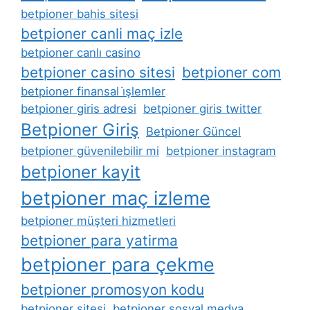
betpioner bahis sitesi
betpioner canli maç izle
betpioner canlı casino
betpioner casino sitesi
betpioner com
betpioner finansal i̇şlemler
betpioner giris adresi
betpioner giris twitter
Betpioner Giriş
Betpioner Güncel
betpioner güvenilebilir mi
betpioner instagram
betpioner kayit
betpioner maç izleme
betpioner müşteri hizmetleri
betpioner para yatirma
betpioner para çekme
betpioner promosyon kodu
betpioner sitesi
betpioner sosyal medya