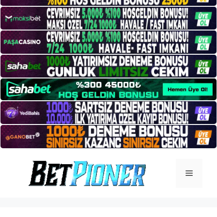
İçeriğe
atla
Menü