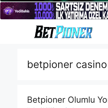
İçeriğe
atla
betpioner casino 
Betpioner Olumlu Yo