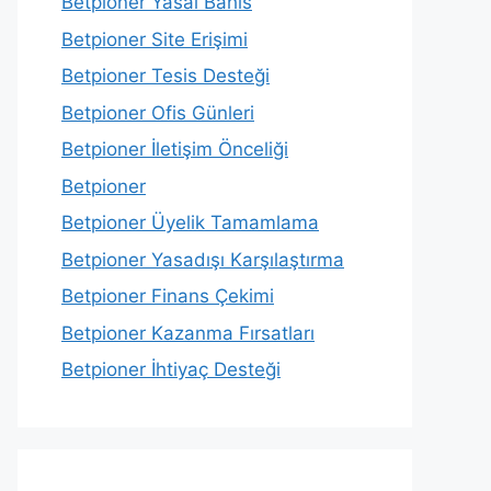
Betpioner Yasal Bahis
Betpioner Site Erişimi
Betpioner Tesis Desteği
Betpioner Ofis Günleri
Betpioner İletişim Önceliği
Betpioner
Betpioner Üyelik Tamamlama
Betpioner Yasadışı Karşılaştırma
Betpioner Finans Çekimi
Betpioner Kazanma Fırsatları
Betpioner İhtiyaç Desteği