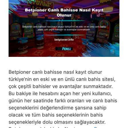
Betpioner canlı bahisse nasıl kayıt olunur
türkiye’nin en eski ve en ünlü canlı bahis sitesi,
çok çeşitli bahisler ve avantajlar sunmaktadır.
Bu bakiye ile hesabını açan her yeni kullanıcı,
günün her saatinde farklı oranları ve canlı bahis
seçeneklerini değerlendirme şansına sahip
olacak ve tüm bahis seçeneklerinin bahis
seçenekleriyle dolu olmasını sağlayacaktır.