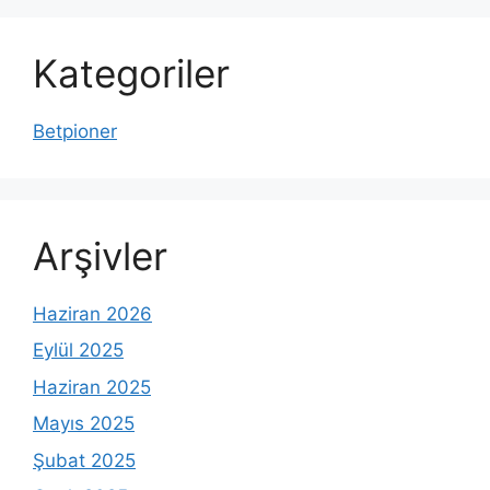
Kategoriler
Betpioner
Arşivler
Haziran 2026
Eylül 2025
Haziran 2025
Mayıs 2025
Şubat 2025