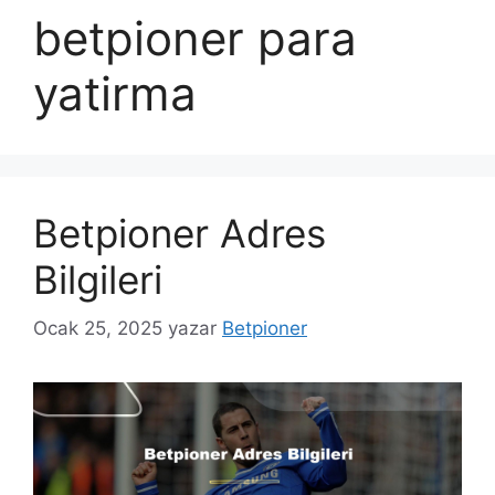
betpioner para
yatirma
Betpioner Adres
Bilgileri
Ocak 25, 2025
yazar
Betpioner