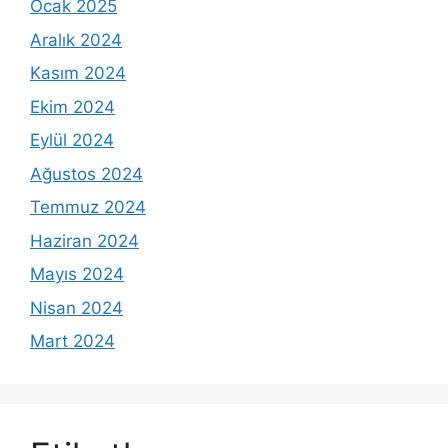
Ocak 2025
Aralık 2024
Kasım 2024
Ekim 2024
Eylül 2024
Ağustos 2024
Temmuz 2024
Haziran 2024
Mayıs 2024
Nisan 2024
Mart 2024