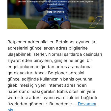
Betpioner adres bilgileri Betpioner oyuncuları
adreslerini güncellerken adres bilgilerine
ulaşabilmek isterler. Normal şartlarda casinoları
ziyaret eden bireylerin, girişlerine engel bir
engel bulunmadığından adres aramalarına
gerek yoktur. Ancak Betpioner adresini
güncellediğinde kullanıcının bahis oyununa
girebilmesi için yeni internet adresinden
haberdar olması gerekir. Bahis sitesinin yeni
web sitesi adresi oyuncuya ortak bir bağlantı
üzerinden gönderilir. Bu nedenle …
Devamını
oku