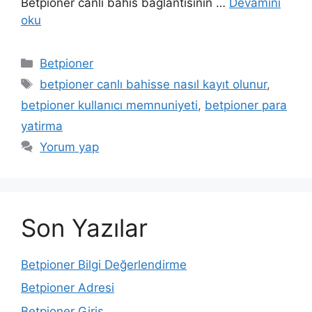
Betpioner canlı bahis bağlantısının …
Devamını
oku
Kategoriler
Betpioner
Etiketler
betpioner canlı bahisse nasıl kayıt olunur
,
betpioner kullanıcı memnuniyeti
,
betpioner para
yatirma
Yorum yap
Son Yazılar
Betpioner Bilgi Değerlendirme
Betpioner Adresi
Betpioner Giriş