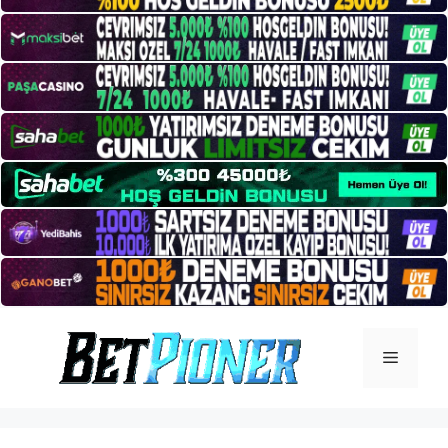
İçeriğe
atla
Menü