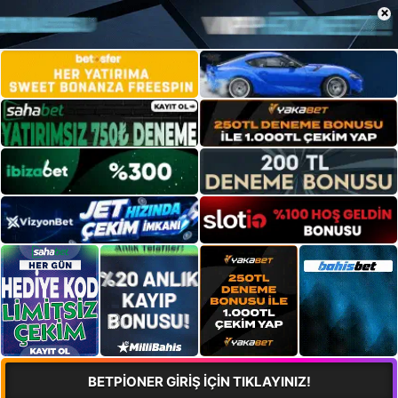
×
BETPİONER GİRİŞ İÇİN TIKLAYINIZ!