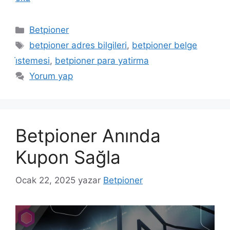
Kategoriler
Betpioner
Etiketler
betpioner adres bilgileri
,
betpioner belge
i̇stemesi
,
betpioner para yatirma
Yorum yap
Betpioner Anında
Kupon Sağla
Ocak 22, 2025
yazar
Betpioner