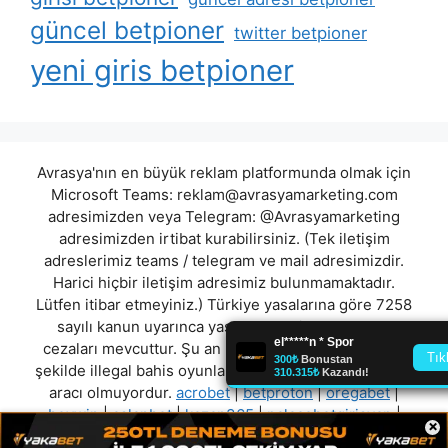
güncel betpioner
twitter betpioner
yeni giris betpioner
Avrasya'nın en büyük reklam platformunda olmak için
Microsoft Teams:
reklam@avrasyamarketing.com
adresimizden veya Telegram: @Avrasyamarketing
adresimizden irtibat kurabilirsiniz. (Tek iletişim
adreslerimiz teams / telegram ve mail adresimizdir.
Harici hiçbir iletişim adresimiz bulunmamaktadır.
Lütfen itibar etmeyiniz.) Türkiye yasalarına göre 7258
sayılı kanun uyarınca yasa dışı bahis oynamanın
cezaları mevcuttur. Şu an bulunduğunuz site hiç bir
şekilde illegal bahis oyunları oynatmıyor ve oynamaya
aracı olmuyordur.
acrobet
|
betproton
|
oregabet
|
beywin
|
aslanbet
|
kazan365
|
palacebetgirisyap
|
×
xturka
"