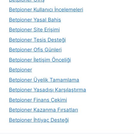
Betpioner Kullanıcı İncelemeleri
Betpioner Yasal Bahis
Betpioner Site Erişimi
Betpioner Tesis Desteği
Betpioner Ofis Günleri
Betpioner İletişim Önceliği
Betpioner
Betpioner Üyelik Tamamlama
Betpioner Yasadışı Karşılaştırma
Betpioner Finans Çekimi
Betpioner Kazanma Fırsatları
Betpioner İhtiyaç Desteği