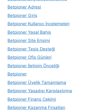
Betpioner Adresi
Betpioner Giriş
Betpioner Kullanıcı İncelemeleri
Betpioner Yasal Bahis
Betpioner Site Erişimi
Betpioner Tesis Desteği
Betpioner Ofis Günleri
Betpioner İletişim Önceliği
Betpioner
Betpioner Üyelik Tamamlama
Betpioner Yasadışı Karşılaştırma
Betpioner Finans Çekimi
Betpioner Kazanma Fırsatları