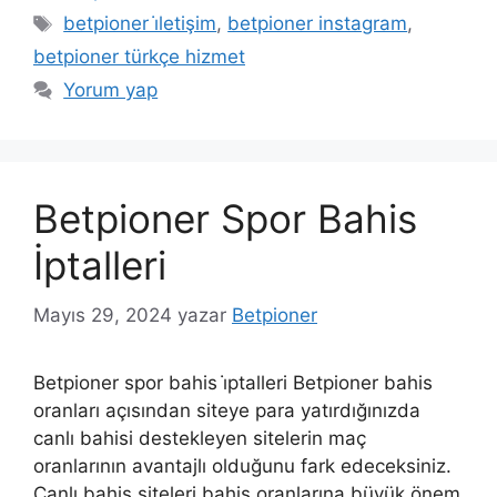
Etiketler
betpioner i̇letişim
,
betpioner instagram
,
betpioner türkçe hizmet
Yorum yap
Betpioner Spor Bahis
İptalleri
Mayıs 29, 2024
yazar
Betpioner
Betpioner spor bahis i̇ptalleri Betpioner bahis
oranları açısından siteye para yatırdığınızda
canlı bahisi destekleyen sitelerin maç
oranlarının avantajlı olduğunu fark edeceksiniz.
Canlı bahis siteleri bahis oranlarına büyük önem