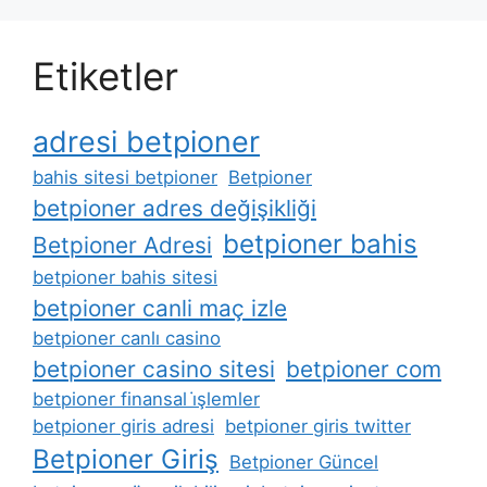
Etiketler
adresi betpioner
bahis sitesi betpioner
Betpioner
betpioner adres değişikliği
betpioner bahis
Betpioner Adresi
betpioner bahis sitesi
betpioner canli maç izle
betpioner canlı casino
betpioner casino sitesi
betpioner com
betpioner finansal i̇şlemler
betpioner giris adresi
betpioner giris twitter
Betpioner Giriş
Betpioner Güncel