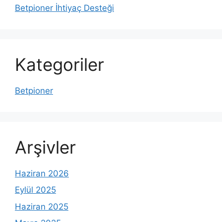
Betpioner İhtiyaç Desteği
Kategoriler
Betpioner
Arşivler
Haziran 2026
Eylül 2025
Haziran 2025