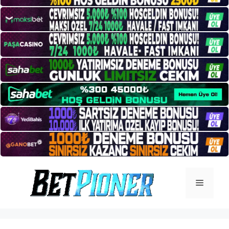
İçeriğe
atla
Menü