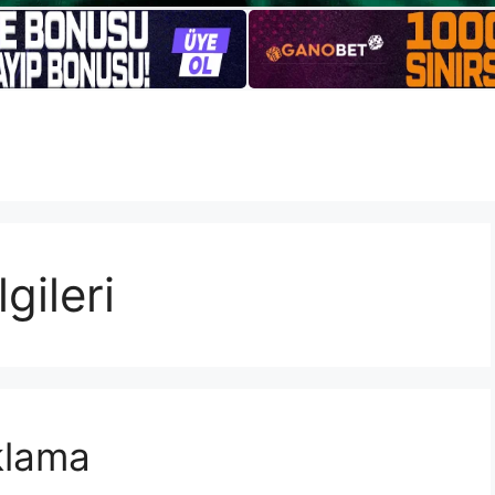
gileri
klama