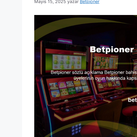
Mayıs 15, 2025
yazar
Betpioner