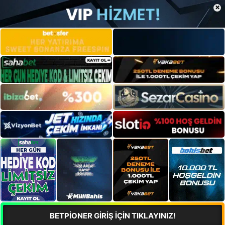
×
BETPİONER GİRİŞ İÇİN TIKLAYINIZ!