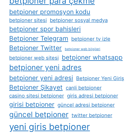
betpioner para çekme
betpioner promosyon kodu
betpioner sitesi
betpioner sosyal medya
betpioner spor bahisleri
Betpioner Telegram
betpioner tv izle
Betpioner Twitter
betpioner web bilgileri
betpioner whatsapp
betpioner web sitesi
betpioner yeni adres
betpioner yeni adresi
Betpioner Yeni Giriş
Betpioner Şikayet
canli betpioner
casino sitesi betpioner
giris adresi betpioner
girisi betpioner
güncel adresi betpioner
güncel betpioner
twitter betpioner
yeni giris betpioner