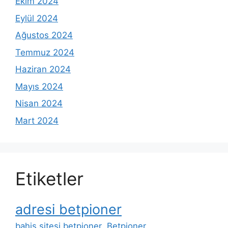
Ekim 2024
Eylül 2024
Ağustos 2024
Temmuz 2024
Haziran 2024
Mayıs 2024
Nisan 2024
Mart 2024
Etiketler
adresi betpioner
bahis sitesi betpioner
Betpioner