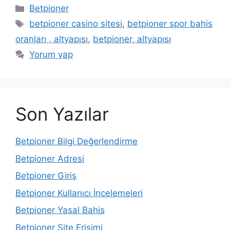
Kategoriler
Betpioner
Etiketler
betpioner casino sitesi
,
betpioner spor bahis
oranları , altyapısı
,
betpioner, altyapısı
Yorum yap
Son Yazılar
Betpioner Bilgi Değerlendirme
Betpioner Adresi
Betpioner Giriş
Betpioner Kullanıcı İncelemeleri
Betpioner Yasal Bahis
Betpioner Site Erişimi