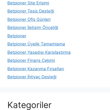
Betpioner Site Erişimi
Betpioner Tesis Desteği
Betpioner Ofis Günleri
Betpioner İletişim Önceliği
Betpioner
Betpioner Üyelik Tamamlama
Betpioner Yasadışı Karşılaştırma
Betpioner Finans Çekimi
Betpioner Kazanma Fırsatları
Betpioner İhtiyaç Desteği
Kategoriler