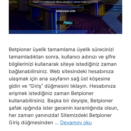
Betpioner üyelik tamamlama üyelik sürecinizi
tamamladıktan sonra, kullanıcı adınızı ve şifre
bilgilerinizi kullanarak siteye istediğiniz zaman
bağlanabilirsiniz. Web sitesindeki hesabınıza
ulaşmak için ana sayfanın sağ üst köşesine
gidin ve “Giriş” düğmesini tıklayın. Hesabınıza
erişmek istediğiniz zaman Betpioner
kullanabilirsiniz. Başka bir deyişle, Betpioner
şafak ışığında ister gecenin karanlığında olsun,
her zaman yanınızda! Sitemizdeki Betpioner
Giriş düğmesinden …
Devamını oku