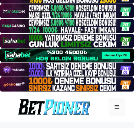
İçeriğe
atla
Menü