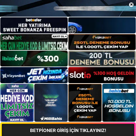
×
BETPİONER GİRİŞ İÇİN TIKLAYINIZ!