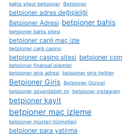
bahis sitesi betpioner
Betpioner
betpioner adres değişikliği
betpioner bahis
Betpioner Adresi
betpioner bahis sitesi
betpioner canli maç izle
betpioner canlı casino
betpioner casino sitesi
betpioner com
betpioner finansal i̇şlemler
betpioner giris adresi
betpioner giris twitter
Betpioner Giriş
Betpioner Güncel
betpioner güvenilebilir mi
betpioner instagram
betpioner kayit
betpioner maç izleme
betpioner müşteri hizmetleri
betpioner para yatirma