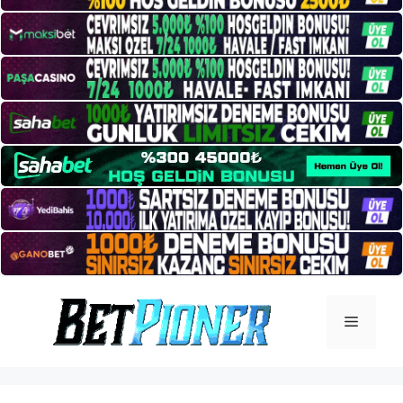
İçeriğe
atla
Menü