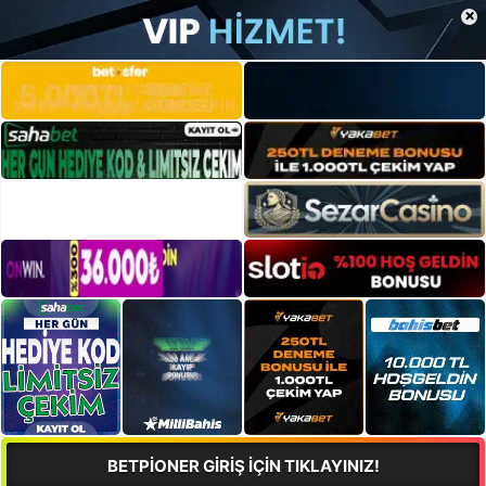
×
BETPİONER GİRİŞ İÇİN TIKLAYINIZ!