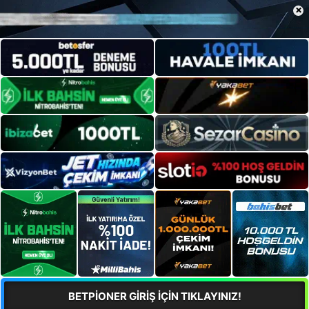
×
BETPİONER GİRİŞ İÇİN TIKLAYINIZ!