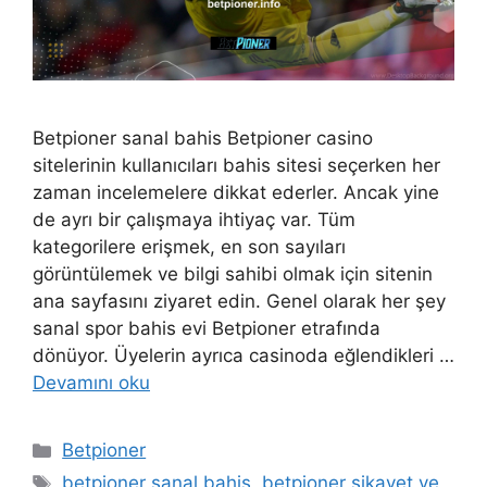
Betpioner sanal bahis Betpioner casino
sitelerinin kullanıcıları bahis sitesi seçerken her
zaman incelemelere dikkat ederler. Ancak yine
de ayrı bir çalışmaya ihtiyaç var. Tüm
kategorilere erişmek, en son sayıları
görüntülemek ve bilgi sahibi olmak için sitenin
ana sayfasını ziyaret edin. Genel olarak her şey
sanal spor bahis evi Betpioner etrafında
dönüyor. Üyelerin ayrıca casinoda eğlendikleri …
Devamını oku
Kategoriler
Betpioner
Etiketler
betpioner sanal bahis
,
betpioner şikayet ve