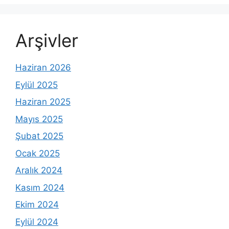
Arşivler
Haziran 2026
Eylül 2025
Haziran 2025
Mayıs 2025
Şubat 2025
Ocak 2025
Aralık 2024
Kasım 2024
Ekim 2024
Eylül 2024