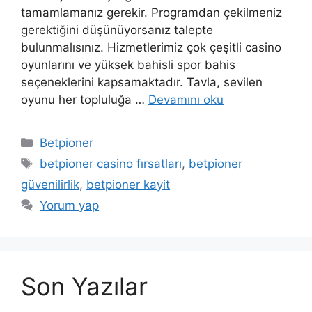
tamamlamanız gerekir. Programdan çekilmeniz
gerektiğini düşünüyorsanız talepte
bulunmalısınız. Hizmetlerimiz çok çeşitli casino
oyunlarını ve yüksek bahisli spor bahis
seçeneklerini kapsamaktadır. Tavla, sevilen
oyunu her topluluğa …
Devamını oku
Kategoriler
Betpioner
Etiketler
betpioner casino fırsatları
,
betpioner
güvenilirlik
,
betpioner kayit
Yorum yap
Son Yazılar