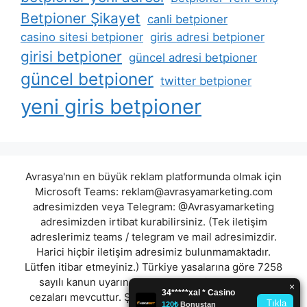
Betpioner Şikayet
canli betpioner
casino sitesi betpioner
giris adresi betpioner
girisi betpioner
güncel adresi betpioner
güncel betpioner
twitter betpioner
yeni giris betpioner
Avrasya'nın en büyük reklam platformunda olmak için
Microsoft Teams:
reklam@avrasyamarketing.com
adresimizden veya Telegram: @Avrasyamarketing
adresimizden irtibat kurabilirsiniz. (Tek iletişim
adreslerimiz teams / telegram ve mail adresimizdir.
Harici hiçbir iletişim adresimiz bulunmamaktadır.
Lütfen itibar etmeyiniz.) Türkiye yasalarına göre 7258
sayılı kanun uyarınca yasa dışı bahis oynamanın
cezaları mevcuttur. Şu an bulunduğunuz site hiç bir