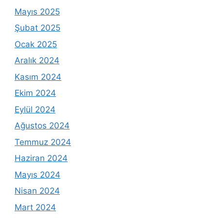
Mayıs 2025
Şubat 2025
Ocak 2025
Aralık 2024
Kasım 2024
Ekim 2024
Eylül 2024
Ağustos 2024
Temmuz 2024
Haziran 2024
Mayıs 2024
Nisan 2024
Mart 2024