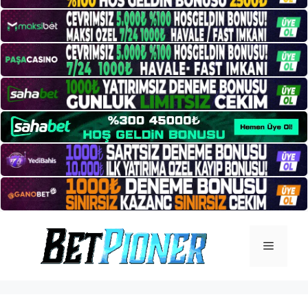
İçeriğe
atla
Menü