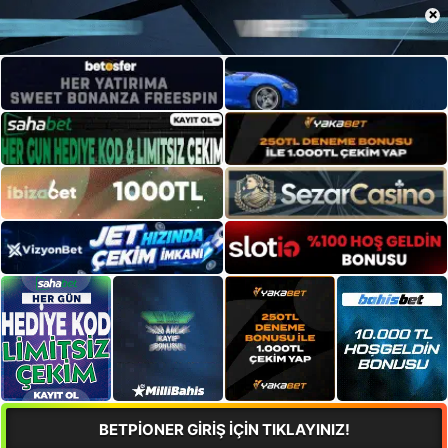
×
BETPİONER GİRİŞ İÇİN TIKLAYINIZ!