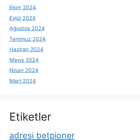
Ekim 2024
Eylül 2024
Ağustos 2024
Temmuz 2024
Haziran 2024
Mayıs 2024
Nisan 2024
Mart 2024
Etiketler
adresi betpioner