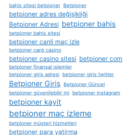
bahis sitesi betpioner
Betpioner
betpioner adres değişikliği
betpioner bahis
Betpioner Adresi
betpioner bahis sitesi
betpioner canli maç izle
betpioner canlı casino
betpioner casino sitesi
betpioner com
betpioner finansal i̇şlemler
betpioner giris adresi
betpioner giris twitter
Betpioner Giriş
Betpioner Güncel
betpioner güvenilebilir mi
betpioner instagram
betpioner kayit
betpioner maç izleme
betpioner müşteri hizmetleri
betpioner para yatirma