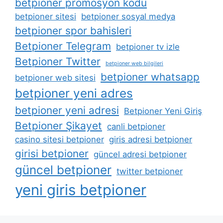
betpioner promosyon kodu
betpioner sitesi
betpioner sosyal medya
betpioner spor bahisleri
Betpioner Telegram
betpioner tv izle
Betpioner Twitter
betpioner web bilgileri
betpioner whatsapp
betpioner web sitesi
betpioner yeni adres
betpioner yeni adresi
Betpioner Yeni Giriş
Betpioner Şikayet
canli betpioner
casino sitesi betpioner
giris adresi betpioner
girisi betpioner
güncel adresi betpioner
güncel betpioner
twitter betpioner
yeni giris betpioner