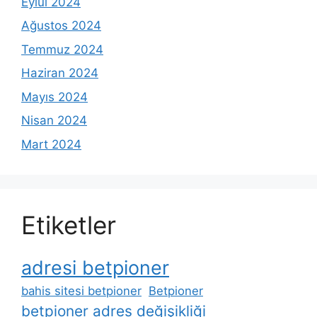
Eylül 2024
Ağustos 2024
Temmuz 2024
Haziran 2024
Mayıs 2024
Nisan 2024
Mart 2024
Etiketler
adresi betpioner
bahis sitesi betpioner
Betpioner
betpioner adres değişikliği