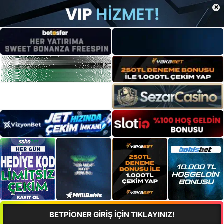
×
BETPİONER GİRİŞ İÇİN TIKLAYINIZ!