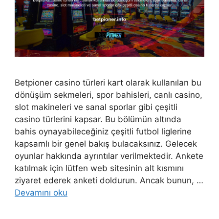
Betpioner casino türleri kart olarak kullanılan bu
dönüşüm sekmeleri, spor bahisleri, canlı casino,
slot makineleri ve sanal sporlar gibi çeşitli
casino türlerini kapsar. Bu bölümün altında
bahis oynayabileceğiniz çeşitli futbol liglerine
kapsamlı bir genel bakış bulacaksınız. Gelecek
oyunlar hakkında ayrıntılar verilmektedir. Ankete
katılmak için lütfen web sitesinin alt kısmını
ziyaret ederek anketi doldurun. Ancak bunun, …
Devamını oku