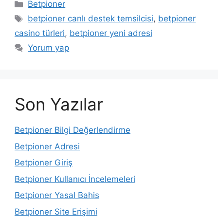
Kategoriler
Betpioner
Etiketler
betpioner canlı destek temsilcisi
,
betpioner
casino türleri
,
betpioner yeni adresi
Yorum yap
Son Yazılar
Betpioner Bilgi Değerlendirme
Betpioner Adresi
Betpioner Giriş
Betpioner Kullanıcı İncelemeleri
Betpioner Yasal Bahis
Betpioner Site Erişimi