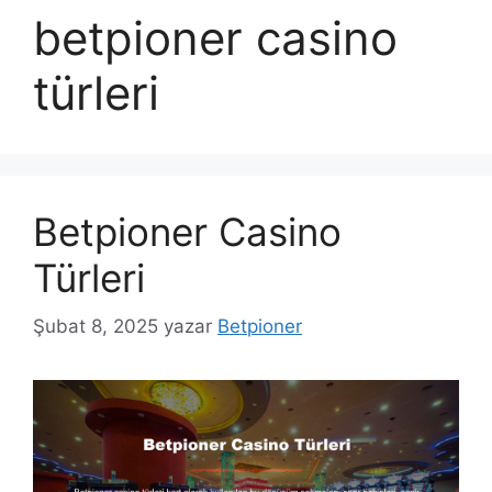
betpioner casino
türleri
Betpioner Casino
Türleri
Şubat 8, 2025
yazar
Betpioner