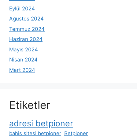
Eylül 2024
Ağustos 2024
Temmuz 2024
Haziran 2024
Mayıs 2024
Nisan 2024
Mart 2024
Etiketler
adresi betpioner
bahis sitesi betpioner
Betpioner