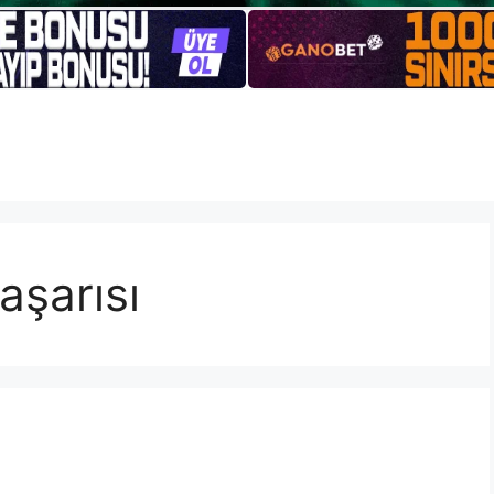
aşarısı