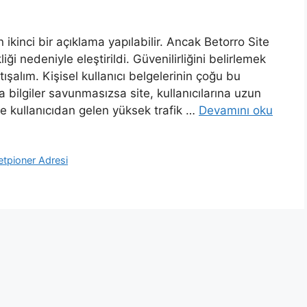
ikinci bir açıklama yapılabilir. Ancak Betorro Site
liği nedeniyle eleştirildi. Güvenilirliğini belirlemek
artışalım. Kişisel kullanıcı belgelerinin çoğu bu
 bilgiler savunmasızsa site, kullanıcılarına uzun
e kullanıcıdan gelen yüksek trafik …
Devamını oku
etpioner Adresi