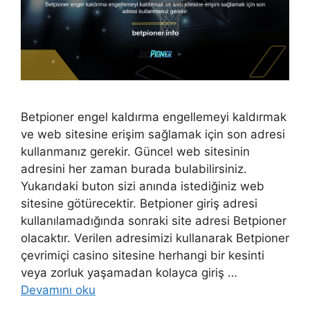
Betpioner engel kaldırma engellemeyi kaldırmak
ve web sitesine erişim sağlamak için son adresi
kullanmanız gerekir. Güncel web sitesinin
adresini her zaman burada bulabilirsiniz.
Yukarıdaki buton sizi anında istediğiniz web
sitesine götürecektir. Betpioner giriş adresi
kullanılamadığında sonraki site adresi Betpioner
olacaktır. Verilen adresimizi kullanarak Betpioner
çevrimiçi casino sitesine herhangi bir kesinti
veya zorluk yaşamadan kolayca giriş …
Devamını oku