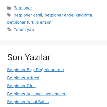
Kategoriler
Betpioner
Etiketler
betpioner canli
,
betpioner engel kaldırma
,
betpioner türk ip erişim
Yorum yap
Son Yazılar
Betpioner Bilgi Değerlendirme
Betpioner Adresi
Betpioner Giriş
Betpioner Kullanıcı İncelemeleri
Betpioner Yasal Bahis