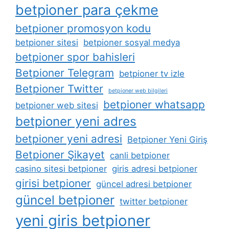
betpioner para çekme
betpioner promosyon kodu
betpioner sitesi
betpioner sosyal medya
betpioner spor bahisleri
Betpioner Telegram
betpioner tv izle
Betpioner Twitter
betpioner web bilgileri
betpioner whatsapp
betpioner web sitesi
betpioner yeni adres
betpioner yeni adresi
Betpioner Yeni Giriş
Betpioner Şikayet
canli betpioner
casino sitesi betpioner
giris adresi betpioner
girisi betpioner
güncel adresi betpioner
güncel betpioner
twitter betpioner
yeni giris betpioner