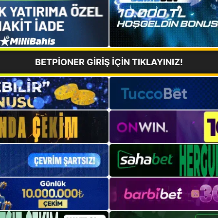
BETPİONER GİRİŞ İÇİN TIKLAYINIZ!