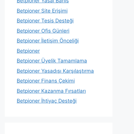
Betpioner Yasal Bahis
Betpioner Site Erişimi
Betpioner Tesis Desteği
Betpioner Ofis Günleri
Betpioner İletişim Önceliği
Betpioner
Betpioner Üyelik Tamamlama
Betpioner Yasadışı Karşılaştırma
Betpioner Finans Çekimi
Betpioner Kazanma Fırsatları
Betpioner İhtiyaç Desteği