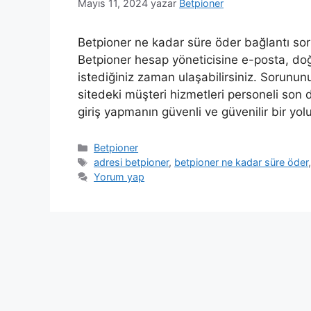
Mayıs 11, 2024
yazar
Betpioner
Betpioner ne kadar süre öder bağlantı sor
Betpioner hesap yöneticisine e-posta, doğ
istediğiniz zaman ulaşabilirsiniz. Sorununu
sitedeki müşteri hizmetleri personeli son 
giriş yapmanın güvenli ve güvenilir bir yol
Kategoriler
Betpioner
Etiketler
adresi betpioner
,
betpioner ne kadar süre öder
Yorum yap