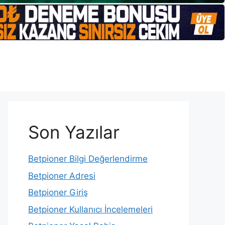
Son Yazılar
Betpioner Bilgi Değerlendirme
Betpioner Adresi
Betpioner Giriş
Betpioner Kullanıcı İncelemeleri