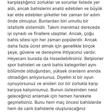
karşılaştığımız zorluklar ve sorunlar listede yer
aldı, ancak bahislerini analiz edebilen ve büyük
kar elde edebilen şirketler her zaman bir adım
önde olmuştur. Bunlardan biri umutlu bir
istatistik sistemidir. Takım inanılmaz derecede
iyi oynadı ve finallere ulaştılar. Ancak, çoğu
bahis sitesi için her zaman popülerdir. Ancak
daha fazla ücret almak için genellikle birçok
şeye, güvene ve deneyime ihtiyacınız vardır.
Heyecanı burada da hissedebilirsiniz. Betpioner
spor bahisleri ve canlı bahis kategorileri aynı
bölümde olduğundan, yüksek oranların anında
olmadığını anlıyorsunuz. Diyelim ki bir oyun
oynuyorsunuz ve aniden zor bir zorlukla karşı
karşıya kalıyorsunuz. Bunun üstesinden nasıl
geleceğinizi anlamak için hemen harekete
geçmelisiniz. Bunu hem maç öncesi bahislerde
hem de canlı bahislerle oluşturacağınız