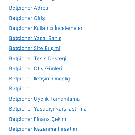
Betpioner Adresi
Betpioner Giriş
Betpioner Kullanıcı İncelemeleri
Betpioner Yasal Bahis
Betpioner Site Erişimi
Betpioner Tesis Desteği
Betpioner Ofis Günleri
Betpioner İletişim Önceliği
Betpioner
Betpioner Üyelik Tamamlama
Betpioner Yasadışı Karşılaştırma
Betpioner Finans Çekimi
Betpioner Kazanma Fırsatları