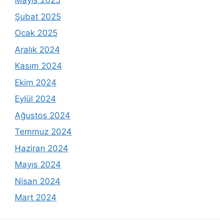
Mayıs 2025
Şubat 2025
Ocak 2025
Aralık 2024
Kasım 2024
Ekim 2024
Eylül 2024
Ağustos 2024
Temmuz 2024
Haziran 2024
Mayıs 2024
Nisan 2024
Mart 2024