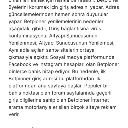
önlemleri almak için harika bir fırsattır. Betpioner
üyelerini korumak için giriş adresini yapar. Adres
güncellemelerinden hemen sonra duyurular
yapan Betpioner yenilemelerinin nedenleri
aşağıdaki gibidir, Giriş bağlantısına virüs
kontaminasyonu, Altyapı Sunucusunun
Yenilenmesi, Altyapı Sunucusunun Yenilemesi,
Aynı adla açılan sahte sitelerin ortaya
çıkmasıyla açıktır. Sosyal medya platformunda
Facebook ve Instagram hesapları olan Betpioner
binlerce bahis hitap ediyor. Bu nedenle, ilk
Betpioner giriş adresi bu platformdan ilk
platformdan ana sayfaya başlar. Popüler bir
bahis noktası olan forum sayfalarında geçerli
giriş bilgilerine sahip olan Betpioner İnternet
arama motorlarıyla erişilen birçok siteye reklam
verir.