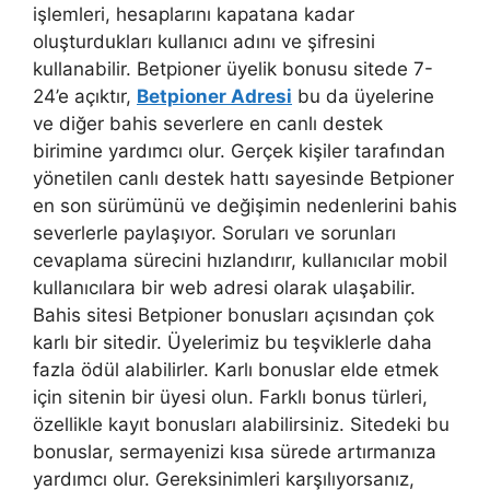
işlemleri, hesaplarını kapatana kadar
oluşturdukları kullanıcı adını ve şifresini
kullanabilir. Betpioner üyelik bonusu sitede 7-
24’e açıktır,
Betpioner Adresi
bu da üyelerine
ve diğer bahis severlere en canlı destek
birimine yardımcı olur. Gerçek kişiler tarafından
yönetilen canlı destek hattı sayesinde Betpioner
en son sürümünü ve değişimin nedenlerini bahis
severlerle paylaşıyor. Soruları ve sorunları
cevaplama sürecini hızlandırır, kullanıcılar mobil
kullanıcılara bir web adresi olarak ulaşabilir.
Bahis sitesi Betpioner bonusları açısından çok
karlı bir sitedir. Üyelerimiz bu teşviklerle daha
fazla ödül alabilirler. Karlı bonuslar elde etmek
için sitenin bir üyesi olun. Farklı bonus türleri,
özellikle kayıt bonusları alabilirsiniz. Sitedeki bu
bonuslar, sermayenizi kısa sürede artırmanıza
yardımcı olur. Gereksinimleri karşılıyorsanız,