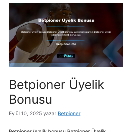
Betpioner Üyelik
Bonusu
Eylül 10, 2025
yazar
Betpioner
Betpioner üyelik bonusu Betpioner Üyelik