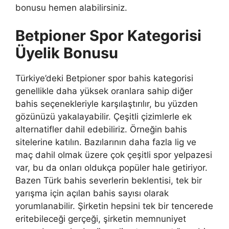
bonusu hemen alabilirsiniz.
Betpioner Spor Kategorisi
Üyelik Bonusu
Türkiye’deki Betpioner spor bahis kategorisi
genellikle daha yüksek oranlara sahip diğer
bahis seçenekleriyle karşılaştırılır, bu yüzden
gözünüzü yakalayabilir. Çeşitli çizimlerle ek
alternatifler dahil edebiliriz. Örneğin bahis
sitelerine katılın. Bazılarının daha fazla lig ve
maç dahil olmak üzere çok çeşitli spor yelpazesi
var, bu da onları oldukça popüler hale getiriyor.
Bazen Türk bahis severlerin beklentisi, tek bir
yarışma için açılan bahis sayısı olarak
yorumlanabilir. Şirketin hepsini tek bir tencerede
eritebileceği gerçeği, şirketin memnuniyet