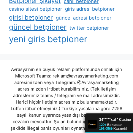
Betpioner Şikayet
canli betpioner
casino sitesi betpioner
giris adresi betpioner
girisi betpioner
güncel adresi betpioner
güncel betpioner
twitter betpioner
yeni giris betpioner
Avrasya'nın en büyük reklam platformunda olmak için
Microsoft Teams:
reklam@avrasyamarketing.com
adresimizden veya Telegram: @Avrasyamarketing
adresimizden irtibat kurabilirsiniz. (Tek iletişim
adreslerimiz teams / telegram ve mail adresimizdir.
Harici hiçbir iletişim adresimiz bulunmamaktadır.
Lütfen itibar etmeyiniz.) Türkiye yasalarına göre 7258
sayılı kanun uyarınca yasa dışı bahis oynamanın
cezaları mevcuttur. Şu an bulunduğunuz site hiç bir
şekilde illegal bahis oyunları oynatmıyor ve oynamaya