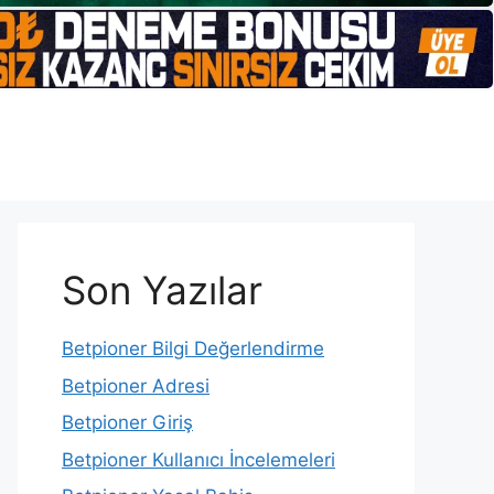
Son Yazılar
Betpioner Bilgi Değerlendirme
Betpioner Adresi
Betpioner Giriş
Betpioner Kullanıcı İncelemeleri