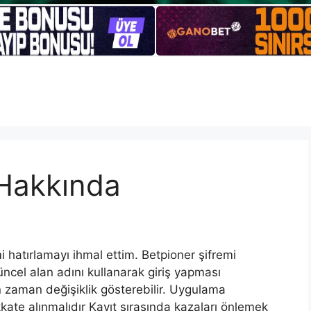
 Hakkında
i hatırlamayı ihmal ettim. Betpioner şifremi
güncel alan adını kullanarak giriş yapması
 zaman değişiklik gösterebilir. Uygulama
kkate alınmalıdır Kayıt sırasında kazaları önlemek