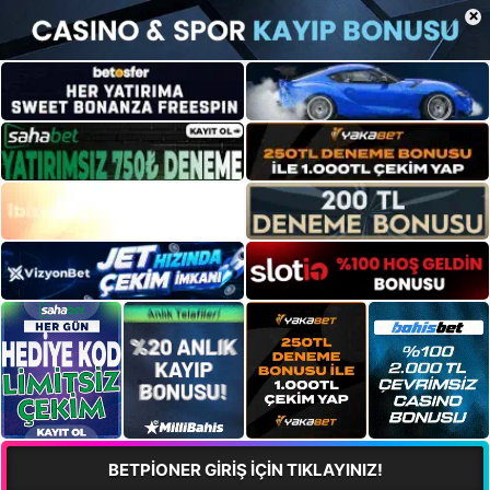
×
BETPİONER GİRİŞ İÇİN TIKLAYINIZ!