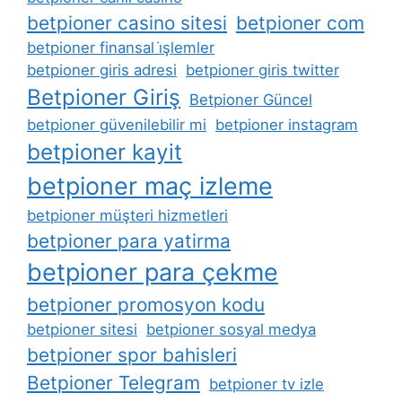
betpioner casino sitesi
betpioner com
betpioner finansal i̇şlemler
betpioner giris adresi
betpioner giris twitter
Betpioner Giriş
Betpioner Güncel
betpioner güvenilebilir mi
betpioner instagram
betpioner kayit
betpioner maç izleme
betpioner müşteri hizmetleri
betpioner para yatirma
betpioner para çekme
betpioner promosyon kodu
betpioner sitesi
betpioner sosyal medya
betpioner spor bahisleri
Betpioner Telegram
betpioner tv izle