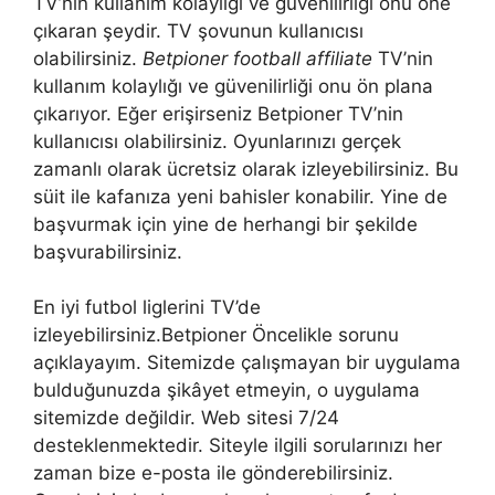
TV’nin kullanım kolaylığı ve güvenilirliği onu öne
çıkaran şeydir. TV şovunun kullanıcısı
olabilirsiniz.
Betpioner football affiliate
TV’nin
kullanım kolaylığı ve güvenilirliği onu ön plana
çıkarıyor. Eğer erişirseniz Betpioner TV’nin
kullanıcısı olabilirsiniz. Oyunlarınızı gerçek
zamanlı olarak ücretsiz olarak izleyebilirsiniz. Bu
süit ile kafanıza yeni bahisler konabilir. Yine de
başvurmak için yine de herhangi bir şekilde
başvurabilirsiniz.
En iyi futbol liglerini TV’de
izleyebilirsiniz.Betpioner Öncelikle sorunu
açıklayayım. Sitemizde çalışmayan bir uygulama
bulduğunuzda şikâyet etmeyin, o uygulama
sitemizde değildir. Web sitesi 7/24
desteklenmektedir. Siteyle ilgili sorularınızı her
zaman bize e-posta ile gönderebilirsiniz.