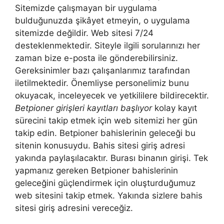
Sitemizde çalışmayan bir uygulama
bulduğunuzda şikâyet etmeyin, o uygulama
sitemizde değildir. Web sitesi 7/24
desteklenmektedir. Siteyle ilgili sorularınızı her
zaman bize e-posta ile gönderebilirsiniz.
Gereksinimler bazı çalışanlarımız tarafından
iletilmektedir. Önemliyse personelimiz bunu
okuyacak, inceleyecek ve yetkililere bildirecektir.
Betpioner girişleri kayıtları başlıyor
kolay kayıt
sürecini takip etmek için web sitemizi her gün
takip edin. Betpioner bahislerinin geleceği bu
sitenin konusuydu. Bahis sitesi giriş adresi
yakında paylaşılacaktır. Burası binanın girişi. Tek
yapmanız gereken Betpioner bahislerinin
geleceğini güçlendirmek için oluşturduğumuz
web sitesini takip etmek. Yakında sizlere bahis
sitesi giriş adresini vereceğiz.