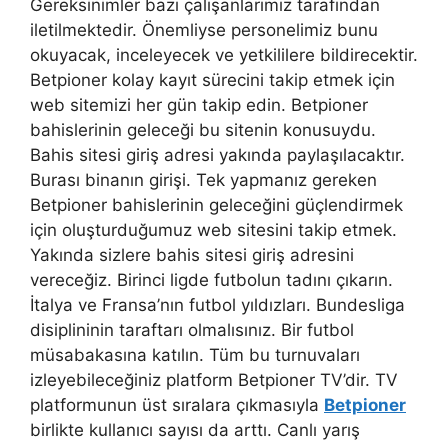
Gereksinimler bazı çalışanlarımız tarafından
iletilmektedir. Önemliyse personelimiz bunu
okuyacak, inceleyecek ve yetkililere bildirecektir.
Betpioner kolay kayıt sürecini takip etmek için
web sitemizi her gün takip edin. Betpioner
bahislerinin geleceği bu sitenin konusuydu.
Bahis sitesi giriş adresi yakında paylaşılacaktır.
Burası binanın girişi. Tek yapmanız gereken
Betpioner bahislerinin geleceğini güçlendirmek
için oluşturduğumuz web sitesini takip etmek.
Yakında sizlere bahis sitesi giriş adresini
vereceğiz. Birinci ligde futbolun tadını çıkarın.
İtalya ve Fransa’nın futbol yıldızları. Bundesliga
disiplininin taraftarı olmalısınız. Bir futbol
müsabakasına katılın. Tüm bu turnuvaları
izleyebileceğiniz platform Betpioner TV’dir. TV
platformunun üst sıralara çıkmasıyla
Betpioner
birlikte kullanıcı sayısı da arttı. Canlı yarış