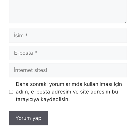
İsim
E-
posta
İnternet
sitesi
Daha sonraki yorumlarımda kullanılması için
adım, e-posta adresim ve site adresim bu
tarayıcıya kaydedilsin.