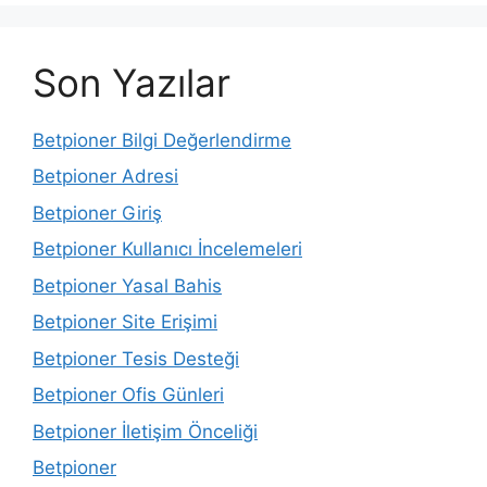
Son Yazılar
Betpioner Bilgi Değerlendirme
Betpioner Adresi
Betpioner Giriş
Betpioner Kullanıcı İncelemeleri
Betpioner Yasal Bahis
Betpioner Site Erişimi
Betpioner Tesis Desteği
Betpioner Ofis Günleri
Betpioner İletişim Önceliği
Betpioner