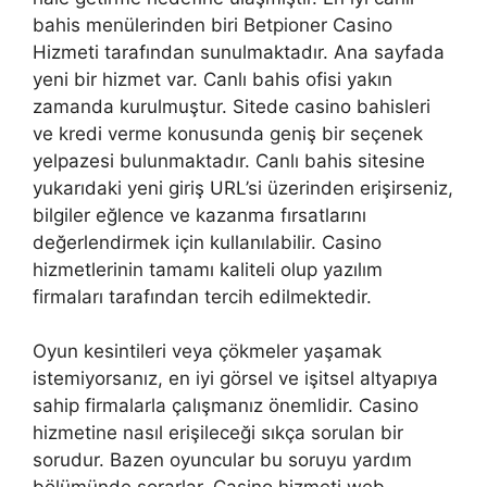
bahis menülerinden biri Betpioner Casino
Hizmeti tarafından sunulmaktadır. Ana sayfada
yeni bir hizmet var. Canlı bahis ofisi yakın
zamanda kurulmuştur. Sitede casino bahisleri
ve kredi verme konusunda geniş bir seçenek
yelpazesi bulunmaktadır. Canlı bahis sitesine
yukarıdaki yeni giriş URL’si üzerinden erişirseniz,
bilgiler eğlence ve kazanma fırsatlarını
değerlendirmek için kullanılabilir. Casino
hizmetlerinin tamamı kaliteli olup yazılım
firmaları tarafından tercih edilmektedir.
Oyun kesintileri veya çökmeler yaşamak
istemiyorsanız, en iyi görsel ve işitsel altyapıya
sahip firmalarla çalışmanız önemlidir. Casino
hizmetine nasıl erişileceği sıkça sorulan bir
sorudur. Bazen oyuncular bu soruyu yardım