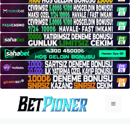
İçeriğe
atla
Menü