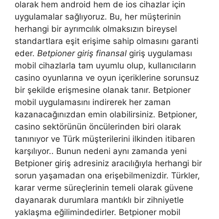
olarak hem android hem de ios cihazlar için
uygulamalar sağlıyoruz. Bu, her müşterinin
herhangi bir ayrımcılık olmaksızın bireysel
standartlara eşit erişime sahip olmasını garanti
eder.
Betpioner giriş finansal
giriş uygulaması
mobil cihazlarla tam uyumlu olup, kullanıcıların
casino oyunlarına ve oyun içeriklerine sorunsuz
bir şekilde erişmesine olanak tanır. Betpioner
mobil uygulamasını indirerek her zaman
kazanacağınızdan emin olabilirsiniz. Betpioner,
casino sektörünün öncülerinden biri olarak
tanınıyor ve Türk müşterilerini ilkinden itibaren
karşılıyor.. Bunun nedeni aynı zamanda yeni
Betpioner giriş adresiniz aracılığıyla herhangi bir
sorun yaşamadan ona erişebilmenizdir. Türkler,
karar verme süreçlerinin temeli olarak güvene
dayanarak durumlara mantıklı bir zihniyetle
yaklaşma eğilimindedirler. Betpioner mobil