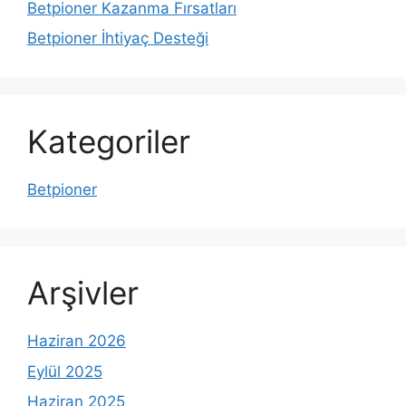
Betpioner Kazanma Fırsatları
Betpioner İhtiyaç Desteği
Kategoriler
Betpioner
Arşivler
Haziran 2026
Eylül 2025
Haziran 2025