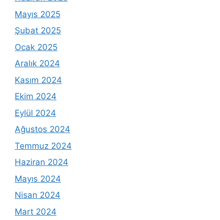
Mayıs 2025
Şubat 2025
Ocak 2025
Aralık 2024
Kasım 2024
Ekim 2024
Eylül 2024
Ağustos 2024
Temmuz 2024
Haziran 2024
Mayıs 2024
Nisan 2024
Mart 2024