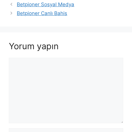
Betpioner Sosyal Medya
Betpioner Canlı Bahis
Yorum yapın
Yorum
İsim