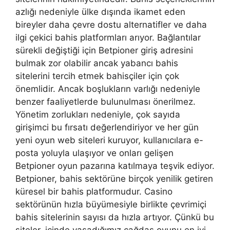
azlığı nedeniyle ülke dışında ikamet eden
bireyler daha çevre dostu alternatifler ve daha
ilgi çekici bahis platformları arıyor. Bağlantılar
sürekli değiştiği için Betpioner giriş adresini
bulmak zor olabilir ancak yabancı bahis
sitelerini tercih etmek bahisçiler için çok
önemlidir. Ancak boşlukların varlığı nedeniyle
benzer faaliyetlerde bulunulması önerilmez.
Yönetim zorlukları nedeniyle, çok sayıda
girişimci bu fırsatı değerlendiriyor ve her gün
yeni oyun web siteleri kuruyor, kullanıcılara e-
posta yoluyla ulaşıyor ve onları gelişen
Betpioner oyun pazarına katılmaya teşvik ediyor.
Betpioner, bahis sektörüne birçok yenilik getiren
küresel bir bahis platformudur. Casino
sektörünün hızla büyümesiyle birlikte çevrimiçi
bahis sitelerinin sayısı da hızla artıyor. Çünkü bu