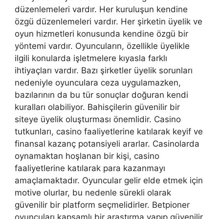
düzenlemeleri vardır. Her kuruluşun kendine
özgü düzenlemeleri vardır. Her şirketin üyelik ve
oyun hizmetleri konusunda kendine özgü bir
yöntemi vardır. Oyuncuların, özellikle üyelikle
ilgili konularda işletmelere kıyasla farklı
ihtiyaçları vardır. Bazı şirketler üyelik sorunları
nedeniyle oyunculara ceza uygulamazken,
bazılarının da bu tür sonuçlar doğuran kendi
kuralları olabiliyor. Bahisçilerin güvenilir bir
siteye üyelik oluşturması önemlidir. Casino
tutkunları, casino faaliyetlerine katılarak keyif ve
finansal kazanç potansiyeli ararlar. Casinolarda
oynamaktan hoşlanan bir kişi, casino
faaliyetlerine katılarak para kazanmayı
amaçlamaktadır. Oyuncular gelir elde etmek için
motive olurlar, bu nedenle sürekli olarak
güvenilir bir platform seçmelidirler. Betpioner
oyuncuları kapsamlı bir araştırma yapıp güvenilir