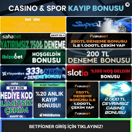
×
BETPİONER GİRİŞ İÇİN TIKLAYINIZ!