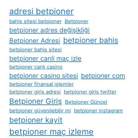
adresi betpioner
bahis sitesi betpioner
Betpioner
betpioner adres değişikliği
betpioner bahis
Betpioner Adresi
betpioner bahis sitesi
betpioner canli maç izle
betpioner canlı casino
betpioner casino sitesi
betpioner com
betpioner finansal i̇şlemler
betpioner giris adresi
betpioner giris twitter
Betpioner Giriş
Betpioner Güncel
betpioner güvenilebilir mi
betpioner instagram
betpioner kayit
betpioner maç izleme