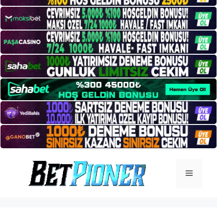
İçeriğe
atla
Menü