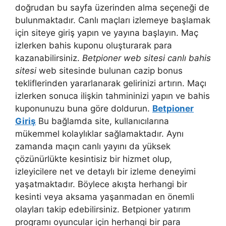
doğrudan bu sayfa üzerinden alma seçeneği de
bulunmaktadır. Canlı maçları izlemeye başlamak
için siteye giriş yapın ve yayına başlayın. Maç
izlerken bahis kuponu oluşturarak para
kazanabilirsiniz.
Betpioner web sitesi canlı bahis
sitesi
web sitesinde bulunan cazip bonus
tekliflerinden yararlanarak gelirinizi artırın. Maçı
izlerken sonuca ilişkin tahmininizi yapın ve bahis
kuponunuzu buna göre doldurun.
Betpioner
Giriş
Bu bağlamda site, kullanıcılarına
mükemmel kolaylıklar sağlamaktadır. Aynı
zamanda maçın canlı yayını da yüksek
çözünürlükte kesintisiz bir hizmet olup,
izleyicilere net ve detaylı bir izleme deneyimi
yaşatmaktadır. Böylece akışta herhangi bir
kesinti veya aksama yaşanmadan en önemli
olayları takip edebilirsiniz. Betpioner yatırım
programı oyuncular için herhangi bir para