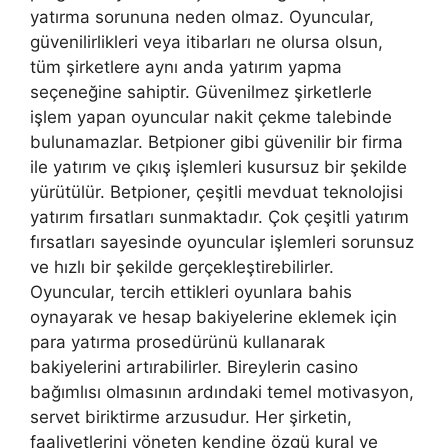
yatırma sorununa neden olmaz. Oyuncular,
güvenilirlikleri veya itibarları ne olursa olsun,
tüm şirketlere aynı anda yatırım yapma
seçeneğine sahiptir. Güvenilmez şirketlerle
işlem yapan oyuncular nakit çekme talebinde
bulunamazlar. Betpioner gibi güvenilir bir firma
ile yatırım ve çıkış işlemleri kusursuz bir şekilde
yürütülür. Betpioner, çeşitli mevduat teknolojisi
yatırım fırsatları sunmaktadır. Çok çeşitli yatırım
fırsatları sayesinde oyuncular işlemleri sorunsuz
ve hızlı bir şekilde gerçekleştirebilirler.
Oyuncular, tercih ettikleri oyunlara bahis
oynayarak ve hesap bakiyelerine eklemek için
para yatırma prosedürünü kullanarak
bakiyelerini artırabilirler. Bireylerin casino
bağımlısı olmasının ardındaki temel motivasyon,
servet biriktirme arzusudur. Her şirketin,
faaliyetlerini yöneten kendine özgü kural ve