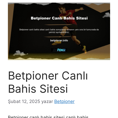
Betpioner Canlı
Bahis Sitesi
Şubat 12, 2025
yazar
Betpioner
Betpioner canlı bahis sitesi canlı bahis