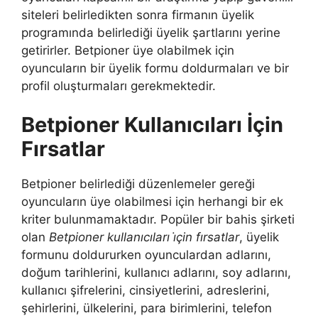
siteleri belirledikten sonra firmanın üyelik
programında belirlediği üyelik şartlarını yerine
getirirler. Betpioner üye olabilmek için
oyuncuların bir üyelik formu doldurmaları ve bir
profil oluşturmaları gerekmektedir.
Betpioner Kullanıcıları İçin
Fırsatlar
Betpioner belirlediği düzenlemeler gereği
oyuncuların üye olabilmesi için herhangi bir ek
kriter bulunmamaktadır. Popüler bir bahis şirketi
olan
Betpioner kullanıcıları i̇çin fırsatlar
, üyelik
formunu doldururken oyunculardan adlarını,
doğum tarihlerini, kullanıcı adlarını, soy adlarını,
kullanıcı şifrelerini, cinsiyetlerini, adreslerini,
şehirlerini, ülkelerini, para birimlerini, telefon