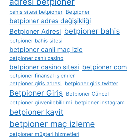
adresi betpioner
bahis sitesi betpioner
Betpioner
betpioner adres değişikliği
betpioner bahis
Betpioner Adresi
betpioner bahis sitesi
betpioner canli maç izle
betpioner canlı casino
betpioner casino sitesi
betpioner com
betpioner finansal i̇şlemler
betpioner giris adresi
betpioner giris twitter
Betpioner Giriş
Betpioner Güncel
betpioner güvenilebilir mi
betpioner instagram
betpioner kayit
betpioner maç izleme
betpioner müşteri hizmetleri