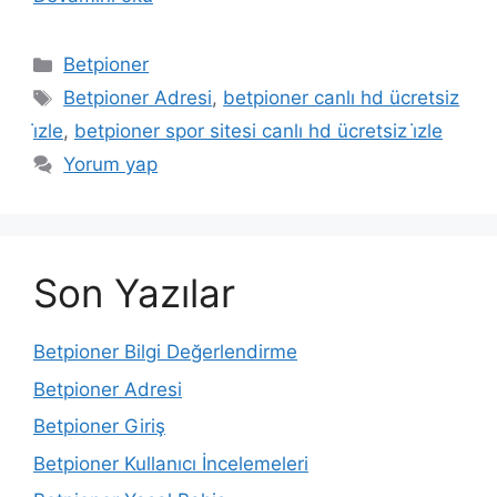
Kategoriler
Betpioner
Etiketler
Betpioner Adresi
,
betpioner canlı hd ücretsiz
i̇zle
,
betpioner spor sitesi canlı hd ücretsiz i̇zle
Yorum yap
Son Yazılar
Betpioner Bilgi Değerlendirme
Betpioner Adresi
Betpioner Giriş
Betpioner Kullanıcı İncelemeleri